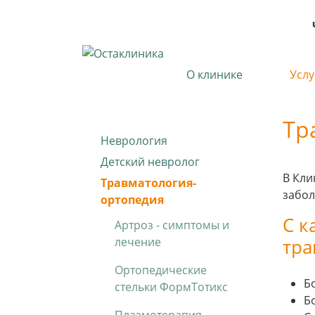
О клинике
Услу
Тр
Неврология
Детский невролог
В Кли
Травматология-
забол
ортопедия
С к
Артроз - симптомы и
лечение
тра
Ортопедические
Б
стельки ФормТотикс
Б