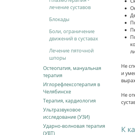
Плазмотерапия -
С
лечение суставов
О
Д
Блокады
П
П
Боли, ограничение
П
движений в суставах
к
Лечение пяточной
л
шпоры
Не сп
Остеопатия, мануальная
и уме
терапия
выраж
Иглорефлексотерапия в
Челябинске
Не от
Терапия, кардиология
суста
Ультразвуковое
исследование (УЗИ)
Ударно-волновая терапия
К к
(УВТ)