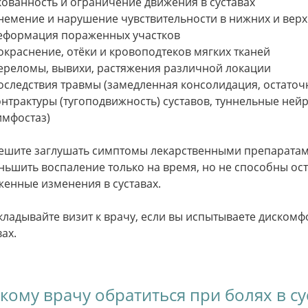
кованность и ограничение движения в суставах
немение и нарушение чувствительности в нижних и верх
еформация пораженных участков
окраснение, отёки и кровоподтеков мягких тканей
ереломы, вывихи, растяжения различной локации
оследствия травмы (замедленная консолидация, остато
онтрактуры (тугоподвижность) суставов, туннельные ней
имфостаз)
ешите заглушать симптомы лекарственными препаратам
ньшить воспаление только на время, но не способны ос
енные изменения в суставах.
кладывайте визит к врачу, если вы испытываете диском
вах.
акому врачу обратиться при болях в су