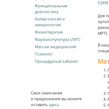
сим
Функциональная
диагностика
Для п
Аллергология и
ортоп
иммунология
реком
Физиотерапия
МРТ).
Фармакопунктура (ЛИТ)
В наш
Массаж медицинский
специ
Психолог
Ме
Процедурный кабинет
Свои замечания
и предложения вы можете
оставить
здесь