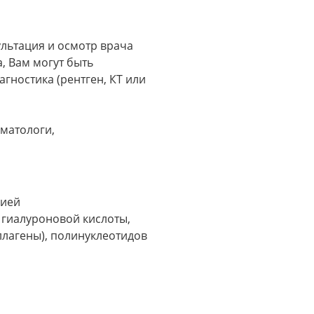
льтация и осмотр врача
, Вам могут быть
ностика (рентген, КТ или
матологи,
цией
 гиалуроновой кислоты,
лагены), полинуклеотидов