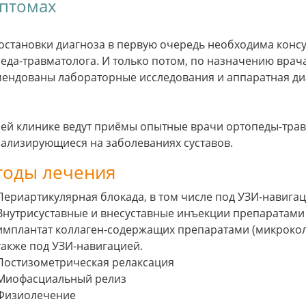
птомах
остановки диагноза в первую очередь необходима консу
еда-травматолога. И только потом, по назначению врача
ендованы лабораторные исследования и аппаратная диаг
ей клинике ведут приёмы опытные врачи ортопеды-трав
ализирующиеся на заболеваниях суставов.
тоды лечения
Периартикулярная блокада, в том числе под УЗИ-навига
Внутрисуставные и внесуставные инъекции препаратами
имплантат коллаген-содержащих препаратами (микрокол
также под УЗИ-навигацией.
Постизометрическая релаксация
Миофасциальный релиз
Физиолечение