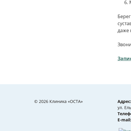
Берег
суста
даже 
Звони
Запи
© 2026 Клиника «ОСТА»
Адрес
ул. Ел
Телеф
Е-mail