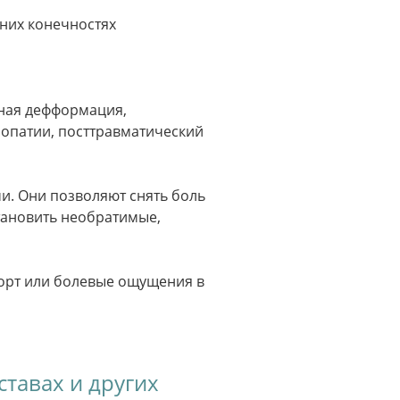
них конечностях
чная дефформация,
ропатии, посттравматический
и. Они позволяют снять боль
тановить необратимые,
форт или болевые ощущения в
ставах и других