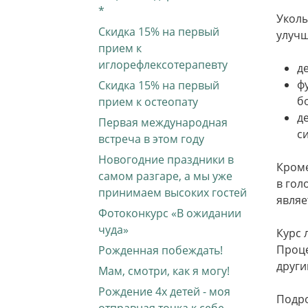
*
Уколы
Скидка 15% на первый
улучш
прием к
иглорефлексотерапевту
д
ф
Скидка 15% на первый
б
прием к остеопату
д
Первая международная
си
встреча в этом году
Новогодние праздники в
Кроме
самом разгаре, а мы уже
в гол
принимаем высоких гостей
являе
Фотоконкурс «В ожидании
чуда»
Курс 
Проце
Рожденная побеждать!
други
Мам, смотри, как я могу!
Рождение 4х детей - моя
Подро