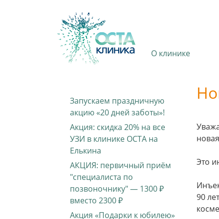
О клинике
Но
Запускаем праздничную
акцию «20 дней заботы»!
Уважа
Акция: скидка 20% на все
новая
УЗИ в клинике ОСТА на
Елькина
Это и
АКЦИЯ: первичный приём
"специалиста по
Инъек
позвоночнику" — 1300 ₽
90 ле
вместо 2300 ₽
косме
Акция «Подарки к юбилею»