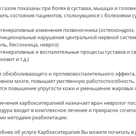
 газом показаны при болях в суставах, мышцах и голов
ить состояние пациентов, столкнувшихся с болезнями с
егенеративные изменения позвоночника (остеохондроз,
ункциональные нарушения центральной нервной системы
оль, бессонница, невроз)
егенеративные и воспалительные процессы суставов и свя
новит и т.д.)
 обезболивающего и противовоспалительного эффекта, 
овном мозге, повышает умственную работоспособность
тся повышение упругости кожи и уменьшение жировых 
лечения карбокситерапией назначает врач невролог пос
дура входит в комплексное лечение и прекрасно сочета
ми методами реабилитации.
бнее об услуге Карбокситерапия Вы можете почитать в