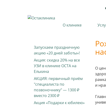
О клинике
Услу
Ро
Запускаем праздничную
на
акцию «20 дней заботы»!
Акция: скидка 20% на все
УЗИ в клинике ОСТА на
О цен
Елькина
здоро
АКЦИЯ: первичный приём
рамка
"специалиста по
и нра
позвоночнику" — 1300 ₽
вместо 2300 ₽
Главн
униве
Акция «Подарки к юбилею»