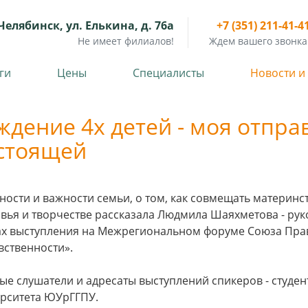
Челябинск, ул. Елькина, д. 76а
+7 (351) 211-41-4
Не имеет филиалов!
Ждем вашего звонка
ги
Цены
Специалисты
Новости и
ждение 4х детей - моя отправ
стоящей
ности и важности семьи, о том, как совмещать материнс
вья и творчестве рассказала Людмила Шаяхметова - рук
х выступления на Межрегиональном форуме Союза Пр
вственности».
ые слушатели и адресаты выступлений спикеров - студе
рситета ЮУрГГПУ.