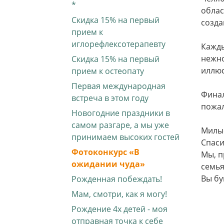
*
облас
Скидка 15% на первый
созда
прием к
иглорефлексотерапевту
Кажды
нежно
Скидка 15% на первый
иллюс
прием к остеопату
Первая международная
Финал
встреча в этом году
пожал
Новогодние праздники в
самом разгаре, а мы уже
Милы
принимаем высоких гостей
Спаси
Фотоконкурс «В
Мы, п
ожидании чуда»
семья
Вы бу
Рожденная побеждать!
Мам, смотри, как я могу!
Рождение 4х детей - моя
отправная точка к себе