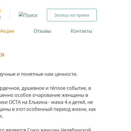
1
Запись на прием
!
 Акции
Отзывы
Контакты
»
звучные и понятные нам ценности.
рдечное, душевное и тёплое событие, в
ершенно особое очарование женщины в
и ОСТА на Елькина - мама 4-х детей, не
ины в этот особенный период жизни, как
и.
ого является Союз женщин Челябинской