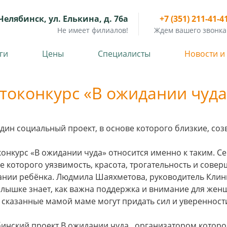
Челябинск, ул. Елькина, д. 76а
+7 (351) 211-41-4
Не имеет филиалов!
Ждем вашего звонка
ги
Цены
Специалисты
Новости и
токонкурс «В ожидании чуда
дин социальный проект, в основе которого близкие, со
онкурс «В ожидании чуда» относится именно к таким. Се
е которого уязвимость, красота, трогательность и сов
нии ребёнка. Людмила Шаяхметова, руководитель Клиник
лышке знает, как важна поддержка и внимание для женщ
 сказанные мамой маме могут придать сил и уверенност
инский проект В ожидании чуда , организатором котор