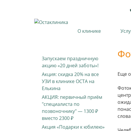
О клинике
Услу
Фо
Запускаем праздничную
акцию «20 дней заботы»!
Еще о
Акция: скидка 20% на все
УЗИ в клинике ОСТА на
Фоток
Елькина
центр
АКЦИЯ: первичный приём
ожида
"специалиста по
понас
позвоночнику" — 1300 ₽
слова
вместо 2300 ₽
Акция «Подарки к юбилею»
Челяб